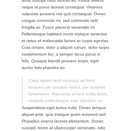
amet suscipit risus ultrices eu. Fusce viverra
neque at purus laoreet consequat. Vivamus
vulputate posuere nisl quis consequat. Donec
congue commodo mi, sed commodo velit
fringilla ac. Fusce placerat venenatis mi.
Pellentesque habitant morbi tristique senectus
et netus et malesuada fames ac turpis egestas.
Cras ornare, dolor a aliquet rutrum, dolor turpis
condimentum leo, a semper lacus purus in
felis. Quisque blandit posuere turpis, eget
auctor felis pharetra eu.
Class aptent taciti sociosqu ad litora
torquent per conubia nostra, per inceptos
himenaeos. Maecenas ornare mollis lacus,
molestie pellentesque ante interdum vel.
Suspendisse eget luctus nulla. Donec tempus
aliquet ante, quis tristique quam euismod sed.
Phasellus viverra laoreet elementum. Donec
suscipit, lorem at ullamcorper venenatis, odio